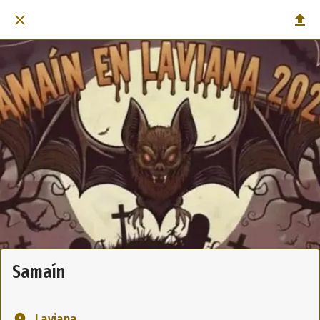
Samaín
Laviana