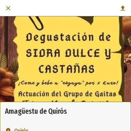
Amagüestu de Quirós
Quirós