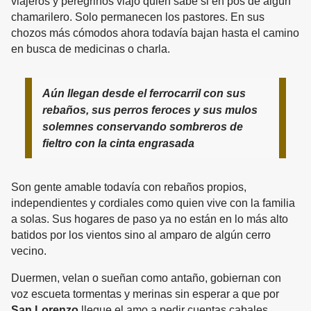
viajeros y peregrinos viajó quien sabe si en pos de algún
chamarilero. Solo permanecen los pastores. En sus
chozos más cómodos ahora todavía bajan hasta el camino
en busca de medicinas o charla.
Aún llegan desde el ferrocarril con sus
rebaños, sus perros feroces y sus mulos
solemnes conservando sombreros de
fieltro con la cinta engrasada
Son gente amable todavía con rebaños propios,
independientes y cordiales como quien vive con la familia
a solas. Sus hogares de paso ya no están en lo más alto
batidos por los vientos sino al amparo de algún cerro
vecino.
Duermen, velan o sueñan como antaño, gobiernan con
voz escueta tormentas y merinas sin esperar a que por
San Lorenzo
llegue el amo a pedir cuentas cabales.