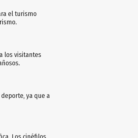
ara el turismo
rismo.
 los visitantes
añosos.
 deporte, ya que a
ca. Los cinéfilos