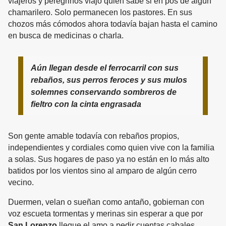
viajeros y peregrinos viajó quien sabe si en pos de algún
chamarilero. Solo permanecen los pastores. En sus
chozos más cómodos ahora todavía bajan hasta el camino
en busca de medicinas o charla.
Aún llegan desde el ferrocarril con sus
rebaños, sus perros feroces y sus mulos
solemnes conservando sombreros de
fieltro con la cinta engrasada
Son gente amable todavía con rebaños propios,
independientes y cordiales como quien vive con la familia
a solas. Sus hogares de paso ya no están en lo más alto
batidos por los vientos sino al amparo de algún cerro
vecino.
Duermen, velan o sueñan como antaño, gobiernan con
voz escueta tormentas y merinas sin esperar a que por
San Lorenzo
llegue el amo a pedir cuentas cabales.